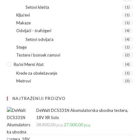
Setovi klešta
(1)
Ključevi
(1)
Makaze
(1)
Odvijači - šrafcigeri
(4)
Setovi odvijača
(4)
Stege
(1)
Testere i bonsek ramovi
(2)
Ručni Merni Alat
(4)
Krede za obeležavanje
(1)
Metrovi
(3)
NAJTRAŽENIJI PROIZVO
DeWalt DCS331N Akumulatorska ubodna testera,
18V XR Solo
38.800,00
рсд
Originalna
27.000,00
рсд
Trenutna
cena
cena