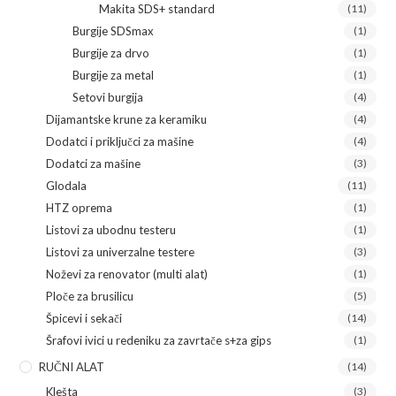
Makita SDS+ standard
(11)
Burgije SDSmax
(1)
Burgije za drvo
(1)
Burgije za metal
(1)
Setovi burgija
(4)
Dijamantske krune za keramiku
(4)
Dodatci i priključci za mašine
(4)
Dodatci za mašine
(3)
Glodala
(11)
HTZ oprema
(1)
Listovi za ubodnu testeru
(1)
Listovi za univerzalne testere
(3)
Noževi za renovator (multi alat)
(1)
Ploče za brusilicu
(5)
Špicevi i sekači
(14)
Šrafovi ivici u redeniku za zavrtače s+za gips
(1)
RUČNI ALAT
(14)
Klešta
(3)