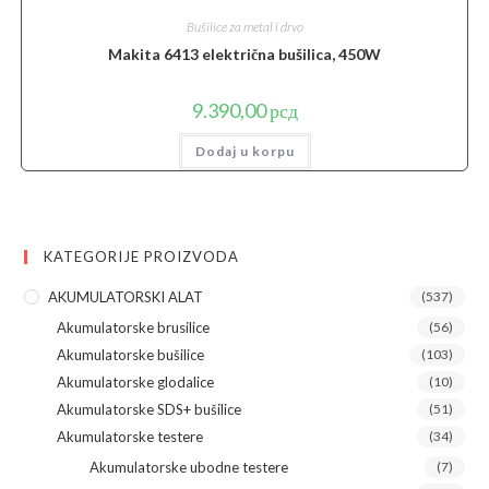
Bušilice za metal i drvo
Makita 6413 električna bušilica, 450W
9.390,00
рсд
Dodaj u korpu
KATEGORIJE PROIZVODA
AKUMULATORSKI ALAT
(537)
Akumulatorske brusilice
(56)
Akumulatorske bušilice
(103)
Akumulatorske glodalice
(10)
Akumulatorske SDS+ bušilice
(51)
Akumulatorske testere
(34)
Akumulatorske ubodne testere
(7)