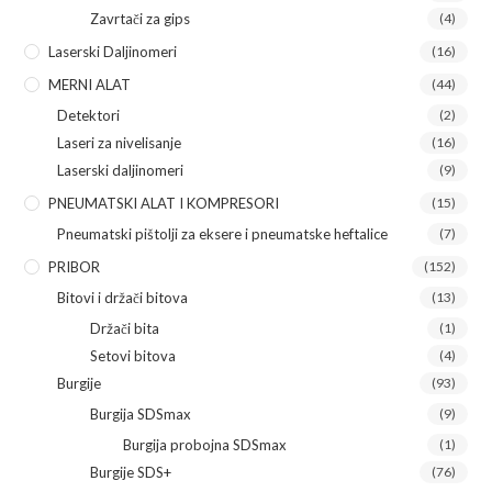
Zavrtači za gips
(4)
Laserski Daljinomeri
(16)
MERNI ALAT
(44)
Detektori
(2)
Laseri za nivelisanje
(16)
Laserski daljinomeri
(9)
PNEUMATSKI ALAT I KOMPRESORI
(15)
Pneumatski pištolji za eksere i pneumatske heftalice
(7)
PRIBOR
(152)
Bitovi i držači bitova
(13)
Držači bita
(1)
Setovi bitova
(4)
Burgije
(93)
Burgija SDSmax
(9)
Burgija probojna SDSmax
(1)
Burgije SDS+
(76)