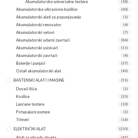
Akumulatorske univerzalne testere
(18)
Akumulatorske vibracione bušilice
(60)
Akumulatorski alati za popunjavanje
(1)
Akumulatorski renovator
(4)
Akumulatorski setovi
(7)
Akumulatorski udarni zavrtači
(84)
Akumulatorski usisivači
(11)
Akumulatorski zavrtači
(4)
Baterije i punjači
(37)
Ostali akumulatorski alat
(43)
BAŠTENSKI ALATI I MAŠINE
(51)
Duvači lišća
(1)
Kosilice
(23)
Lančane testere
(10)
Potapajuće pumpe
(1)
Trimeri
(16)
ELEKTRIČNI ALAT
(250)
Alati za obradu drveta
(47)