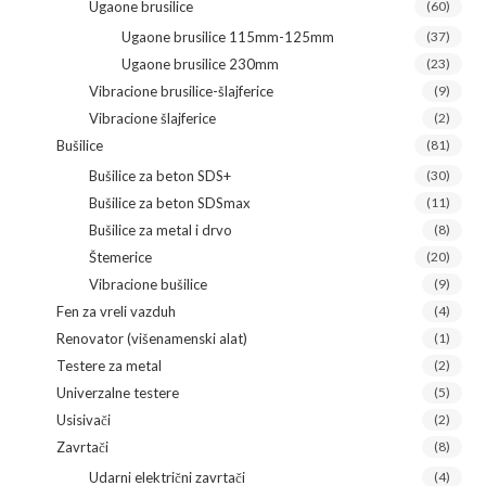
Ugaone brusilice
(60)
Ugaone brusilice 115mm-125mm
(37)
Ugaone brusilice 230mm
(23)
Vibracione brusilice-šlajferice
(9)
Vibracione šlajferice
(2)
Bušilice
(81)
Bušilice za beton SDS+
(30)
Bušilice za beton SDSmax
(11)
Bušilice za metal i drvo
(8)
Štemerice
(20)
Vibracione bušilice
(9)
Fen za vreli vazduh
(4)
Renovator (višenamenski alat)
(1)
Testere za metal
(2)
Univerzalne testere
(5)
Usisivači
(2)
Zavrtači
(8)
Udarni električni zavrtači
(4)