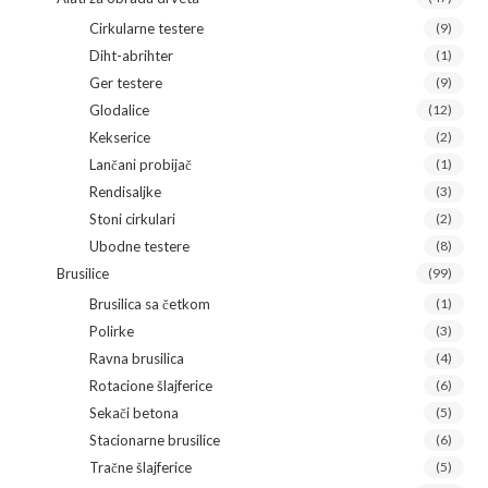
Cirkularne testere
(9)
Diht-abrihter
(1)
Ger testere
(9)
Glodalice
(12)
Kekserice
(2)
Lančani probijač
(1)
Rendisaljke
(3)
Stoni cirkulari
(2)
Ubodne testere
(8)
Brusilice
(99)
Brusilica sa četkom
(1)
Polirke
(3)
Ravna brusilica
(4)
Rotacione šlajferice
(6)
Sekači betona
(5)
Stacionarne brusilice
(6)
Tračne šlajferice
(5)