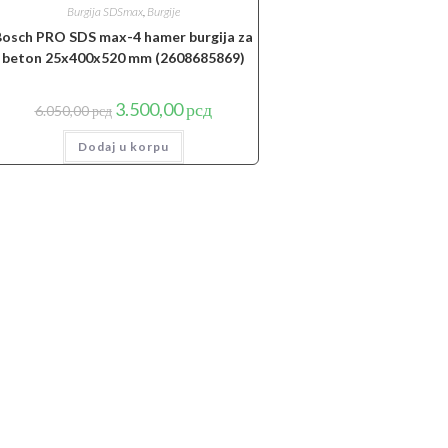
Burgija SDSmax
,
Burgije
Bosch PRO SDS max-4 hamer burgija za
beton 25x400x520 mm (2608685869)
Originalna
Trenutna
3.500,00
рсд
6.050,00
рсд
cena
cena
je
je:
Dodaj u korpu
bila:
3.500,00 рсд.
6.050,00 рсд.