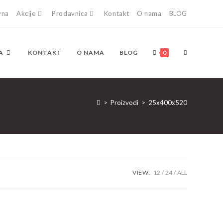
vna
Akcije
Prodavnica
Kontakt
O nama
BLOG
TOGGLE
A
KONTAKT
O NAMA
BLOG
0
WEBSITE
>
Proizvodi
>
25x400x520
SEARCH
VIEW:
12
24
ALL