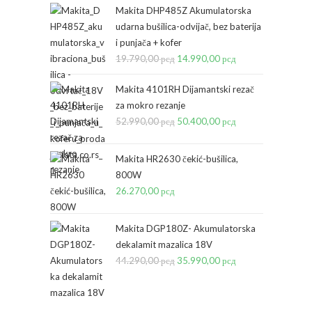
Makita DHP485Z Akumulatorska
udarna bušilica-odvijač, bez baterija
i punjača + kofer
19.790,00
рсд
Originalna
14.990,00
рсд
Trenutna
cena
cena
Makita 4101RH Dijamantski rezač
je
je:
za mokro rezanje
bila:
14.990,00 рсд.
52.990,00
рсд
Originalna
50.400,00
рсд
Trenutna
19.790,00 рсд.
cena
cena
je
je:
Makita HR2630 čekić-bušilica,
bila:
50.400,00 рсд.
800W
26.270,00
рсд
52.990,00 рсд.
Makita DGP180Z- Akumulatorska
dekalamit mazalica 18V
44.290,00
рсд
Originalna
35.990,00
рсд
Trenutna
cena
cena
je
je: