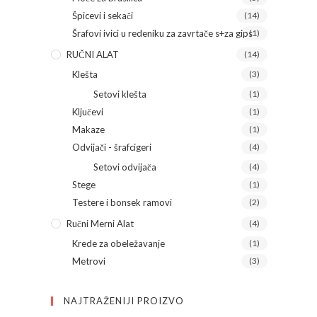
Špicevi i sekači
(14)
Šrafovi ivici u redeniku za zavrtače s+za gips
(1)
RUČNI ALAT
(14)
Klešta
(3)
Setovi klešta
(1)
Ključevi
(1)
Makaze
(1)
Odvijači - šrafcigeri
(4)
Setovi odvijača
(4)
Stege
(1)
Testere i bonsek ramovi
(2)
Ručni Merni Alat
(4)
Krede za obeležavanje
(1)
Metrovi
(3)
NAJTRAŽENIJI PROIZVO