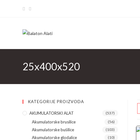
Skip
to
content
25x400x520
KATEGORIJE PROIZVODA
AKUMULATORSKI ALAT
(537)
Akumulatorske brusilice
(56)
Akumulatorske bušilice
(103)
Akumulatorske glodalice
(10)