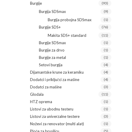
Burgije
(93)
Burgija SDSmax
(9)
Burgija probojna SDSmax
(1)
Burgije SDS+
(76)
Makita SDS+ standard
(11)
Burgije SDSmax
(1)
Burgije za drvo
(1)
Burgije za metal
(1)
Setovi burgija
(4)
Dijamantske krune za keramiku
(4)
Dodatci i priključci za mašine
(4)
Dodatci za mašine
(3)
Glodala
(11)
HTZ oprema
(1)
Listovi za ubodnu testeru
(1)
Listovi za univerzalne testere
(3)
Noževi za renovator (multi alat)
(1)
Ploče za brusilicu
(5)