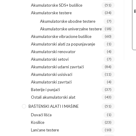
Akumulatorske SDS+ bušilice
(51)
Akumulatorske testere
(34)
Akumulatorske ubodne testere
(7)
Akumulatorske univerzalne testere
(18)
Akumulatorske vibracione bušilice
(60)
Akumulatorski alati za popunjavanje
(1)
Akumulatorski renovator
(4)
Akumulatorski setovi
(7)
Akumulatorski udarni zavrtači
(84)
Akumulatorski usisivači
(11)
Akumulatorski zavrtači
(4)
Baterije i punjači
(37)
Ostali akumulatorski alat
(43)
BAŠTENSKI ALATI I MAŠINE
(51)
Duvači lišća
(1)
Kosilice
(23)
Lančane testere
(10)