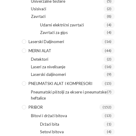
Univerzalne testere
(5)
Usisivači
(2)
Zavrtači
(8)
Udarni električni zavrtači
(4)
Zavrtači za gips
(4)
Laserski Daljinomeri
(16)
MERNI ALAT
(44)
Detektori
(2)
Laseri za nivelisanje
(16)
Laserski daljinomeri
(9)
PNEUMATSKI ALAT I KOMPRESORI
(15)
Pneumatski pištolji za eksere i pneumatske
(7)
heftalice
PRIBOR
(152)
Bitovi i držači bitova
(13)
Držači bita
(1)
Setovi bitova
(4)