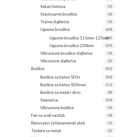
Sekači betona
(5)
Stacionarne brusilice
(6)
Tračne šlajferice
(5)
Ugaone brusilice
(60)
Ugaone brusilice 115mm-125mm
(37)
Ugaone brusilice 230mm
(23)
Vibracione brusilice-šlajferice
(9)
Vibracione šlajferice
(2)
Bušilice
(81)
Bušilice za beton SDS+
(30)
Bušilice za beton SDSmax
(11)
Bušilice za metal i drvo
(8)
Štemerice
(20)
Vibracione bušilice
(9)
Fen za vreli vazduh
(4)
Renovator (višenamenski alat)
(1)
Testere za metal
(2)