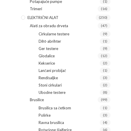
Potapajuće pumpe
(1)
Trimeri
(16)
ELEKTRIČNI ALAT
(250)
Alati za obradu drveta
(47)
Cirkularne testere
(9)
Diht-abrihter
(1)
Ger testere
(9)
Glodalice
(12)
Kekserice
(2)
Lančani probijač
(1)
Rendisaljke
(3)
Stoni cirkulari
(2)
Ubodne testere
(8)
Brusilice
(99)
Brusilica sa četkom
(1)
Polirke
(3)
Ravna brusilica
(4)
Rotacione šlajferice
(6)