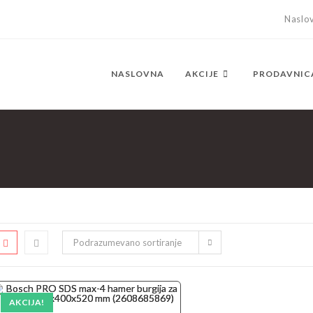
Naslo
NASLOVNA
AKCIJE
PRODAVNIC
Podrazumevano sortiranje
AKCIJA!